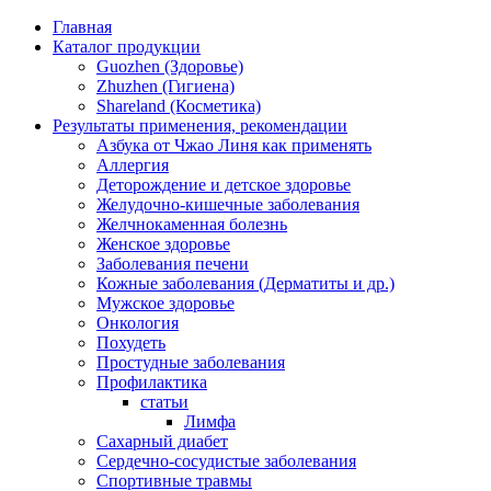
Перейти к основному содержанию
Главная
Каталог продукции
Guozhen (Здоровье)
Zhuzhen (Гигиена)
Shareland (Косметика)
Результаты применения, рекомендации
Азбука от Чжао Линя как применять
Аллергия
Деторождение и детское здоровье
Желудочно-кишечные заболевания
Желчнокаменная болезнь
Женское здоровье
Заболевания печени
Кожные заболевания (Дерматиты и др.)
Мужское здоровье
Онкология
Похудеть
Простудные заболевания
Профилактика
статьи
Лимфа
Сахарный диабет
Сердечно-сосудистые заболевания
Спортивные травмы