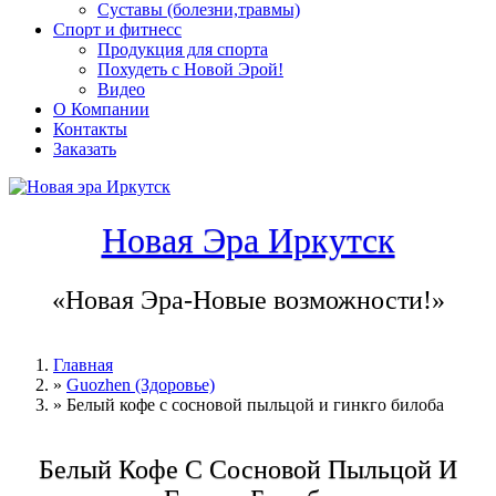
Суставы (болезни,травмы)
Спорт и фитнесс
Продукция для спорта
Похудеть с Новой Эрой!
Видео
О Компании
Контакты
Заказать
Новая Эра Иркутск
«Новая Эра-Новые возможности!»
Главная
»
Guozhen (Здоровье)
Вы здесь
»
Белый кофе с сосновой пыльцой и гинкго билоба
Белый Кофе С Сосновой Пыльцой И