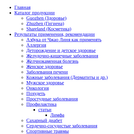
Перейти к основному содержанию
Главная
Каталог продукции
Guozhen (Здоровье)
Zhuzhen (Гигиена)
Shareland (Косметика)
Результаты применения, рекомендации
Азбука от Чжао Линя как применять
Аллергия
Деторождение и детское здоровье
Желудочно-кишечные заболевания
Желчнокаменная болезнь
Женское здоровье
Заболевания печени
Кожные заболевания (Дерматиты и др.)
Мужское здоровье
Онкология
Похудеть
Простудные заболевания
Профилактика
статьи
Лимфа
Сахарный диабет
Сердечно-сосудистые заболевания
Спортивные травмы