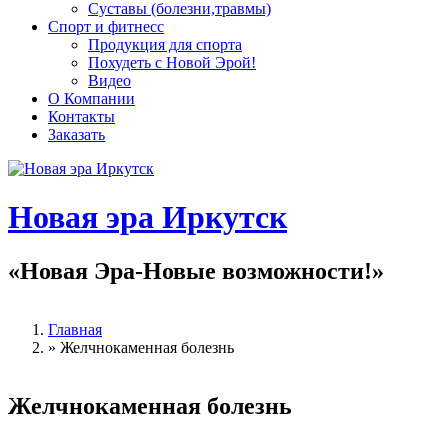
Суставы (болезни,травмы)
Спорт и фитнесс
Продукция для спорта
Похудеть с Новой Эрой!
Видео
О Компании
Контакты
Заказать
Новая эра Иркутск
«Новая Эра-Новые возможности!»
Главная
»
Желчнокаменная болезнь
Вы здесь
Желчнокаменная болезнь