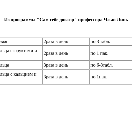
Из программы "Сам себе доктор" профессора Чжао Линь
овья
2раза в день
по 3 табл.
льца с фруктами и
2раза в день
по 1 пак.
льца
3раза в день
по 6-8табл.
льца с кальцием и
3раза в день
по 1пак.