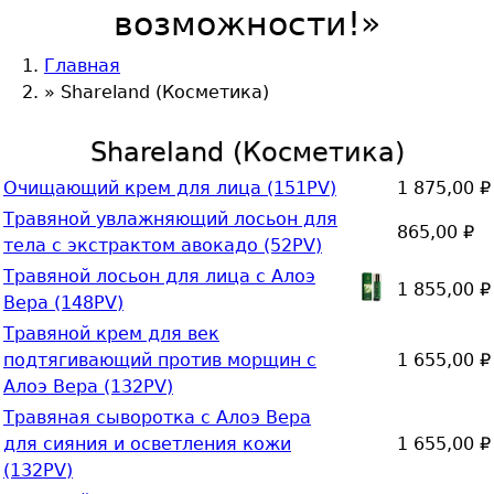
возможности!»
Главная
Вы здесь
»
Shareland (Косметика)
Shareland (Косметика)
Очищающий крем для лица (151PV)
1 875,00 ₽
Травяной увлажняющий лосьон для
865,00 ₽
тела с экстрактом авокадо (52PV)
Травяной лосьон для лица с Алоэ
1 855,00 ₽
Вера (148PV)
Травяной крем для век
подтягивающий против морщин с
1 655,00 ₽
Алоэ Вера (132PV)
Травяная сыворотка с Алоэ Вера
для сияния и осветления кожи
1 655,00 ₽
(132PV)