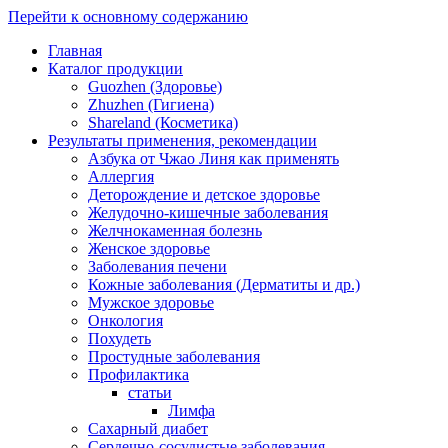
Перейти к основному содержанию
Главная
Каталог продукции
Guozhen (Здоровье)
Zhuzhen (Гигиена)
Shareland (Косметика)
Результаты применения, рекомендации
Азбука от Чжао Линя как применять
Аллергия
Деторождение и детское здоровье
Желудочно-кишечные заболевания
Желчнокаменная болезнь
Женское здоровье
Заболевания печени
Кожные заболевания (Дерматиты и др.)
Мужское здоровье
Онкология
Похудеть
Простудные заболевания
Профилактика
статьи
Лимфа
Сахарный диабет
Сердечно-сосудистые заболевания